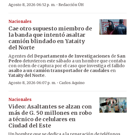
·
Agosto 8, 2026 06:52 p. m.
Redacción ÚH
Nacionales
Cae otro supuesto miembro de
la banda que intentó asaltar
camión blindado en Yataity
del Norte
Agentes del
Departamento de Investigaciones
de
San
Pedro
detuvieron este sábado a un hombre que contaba
con orden de captura por el caso que investiga el fallido
asalto a un camión transportador de caudales
en
Yataity del Norte
.
·
Agosto 8, 2026 06:07 p. m.
Carlos Aquino
Nacionales
Video: Asaltantes se alzan con
más de G. 50 millones en robo
a técnico de celulares en
Ciudad del Este
Un hombre que se dedica a la reparación de teléfonos