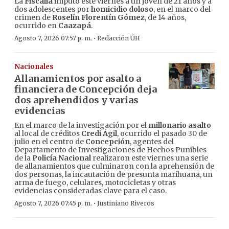
La
Fiscalía
imputó este viernes a un joven de 21 años y a
dos adolescentes por
homicidio doloso
, en el marco del
crimen de
Roselín Florentín Gómez
, de 14 años,
ocurrido en
Caazapá
.
·
Agosto 7, 2026 07:57 p. m.
Redacción ÚH
Nacionales
Allanamientos por asalto a
financiera de Concepción deja
dos aprehendidos y varias
evidencias
En el marco de la investigación por el
millonario asalto
al local de créditos
Credi Ágil
, ocurrido el pasado 30 de
julio en el centro de
Concepción
, agentes del
Departamento de Investigaciones de Hechos Punibles
de la
Policía Nacional
realizaron este viernes una serie
de allanamientos que culminaron con la aprehensión de
dos personas, la incautación de presunta marihuana, un
arma de fuego, celulares, motocicletas y otras
evidencias consideradas clave para el caso.
·
Agosto 7, 2026 07:45 p. m.
Justiniano Riveros