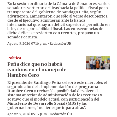
En la sesión ordinaria de la Cámara de Senadores, varios
senadores vertieron críticas hacia la política fiscal poco
transparente del gobierno de Santiago Peña, según
advirtieron. Lamentaron que sólo al verse descubiertos,
desde el Ejecutivo admitieran ante la banca
internacional que hay un déficit superior al permitido en
la ley de responsabilidad fiscal. Las consecuencias de
dicho déficit se revierten con recortes, propuso un
senador cartista.
·
Agosto 5, 2026 07:16 p. m.
Redacción ÚH
Política
Peña dice que no habrá
cambios en el manejo de
Hambre Cero
El
presidente Santiago Peña
celebró este miércoles el
segundo año de la implementación del
programa
Hambre Cero
y rechazó la posibilidad de volver al
sistema anterior de administración de los recursos y
sostuvo que el modelo actual, con participación del
Ministerio de Desarrollo Social (MDS)
y las
gobernaciones, “no tiene que ir para atrás”.
·
Agosto 5, 2026 05:07 p. m.
Redacción ÚH