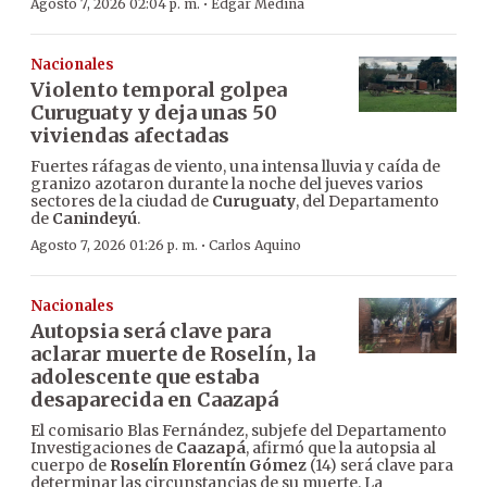
·
Agosto 7, 2026 02:04 p. m.
Edgar Medina
Nacionales
Violento temporal golpea
Curuguaty y deja unas 50
viviendas afectadas
Fuertes ráfagas de viento, una intensa lluvia y caída de
granizo azotaron durante la noche del jueves varios
sectores de la ciudad de
Curuguaty
, del Departamento
de
Canindeyú
.
·
Agosto 7, 2026 01:26 p. m.
Carlos Aquino
Nacionales
Autopsia será clave para
aclarar muerte de Roselín, la
adolescente que estaba
desaparecida en Caazapá
El comisario Blas Fernández, subjefe del Departamento
Investigaciones de
Caazapá
, afirmó que la autopsia al
cuerpo de
Roselín Florentín Gómez
(14) será clave para
determinar las circunstancias de su muerte. La