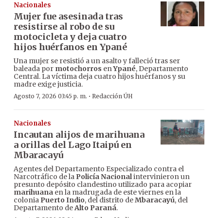
Nacionales
Mujer fue asesinada tras
resistirse al robo de su
motocicleta y deja cuatro
hijos huérfanos en Ypané
Una mujer se resistió a un asalto y falleció tras ser
baleada por
motochorros
en
Ypané
, Departamento
Central. La víctima deja cuatro hijos huérfanos y su
madre exige justicia.
·
Agosto 7, 2026 03:45 p. m.
Redacción ÚH
Nacionales
Incautan alijos de marihuana
a orillas del Lago Itaipú en
Mbaracayú
Agentes del Departamento Especializado contra el
Narcotráfico de la
Policía Nacional
intervinieron un
presunto depósito clandestino utilizado para acopiar
marihuana
en la madrugada de este viernes en la
colonia
Puerto Indio
, del distrito de
Mbaracayú
, del
Departamento de
Alto Paraná
.