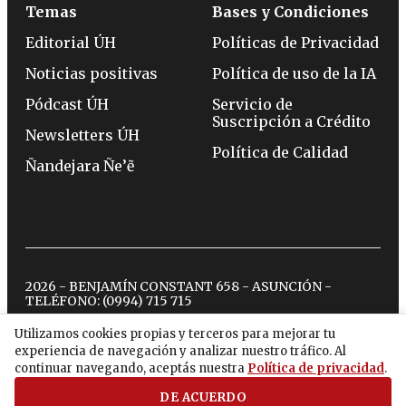
Temas
Bases y Condiciones
Editorial ÚH
Políticas de Privacidad
Noticias positivas
Política de uso de la IA
Pódcast ÚH
Servicio de
Suscripción a Crédito
Newsletters ÚH
Política de Calidad
Ñandejara Ñe’ẽ
2026 - BENJAMÍN CONSTANT 658 - ASUNCIÓN -
TELÉFONO:
(0994) 715 715
Utilizamos cookies propias y terceros para mejorar tu
experiencia de navegación y analizar nuestro tráfico. Al
twitter
instagram
facebook
tiktok
youtube
spotify
continuar navegando, aceptás nuestra
Política de privacidad
.
DE ACUERDO