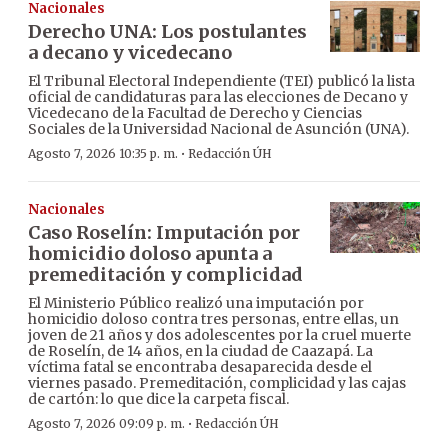
Nacionales
Derecho UNA: Los postulantes
a decano y vicedecano
El Tribunal Electoral Independiente (TEI) publicó la lista
oficial de candidaturas para las elecciones de Decano y
Vicedecano de la Facultad de Derecho y Ciencias
Sociales de la Universidad Nacional de Asunción (UNA).
·
Agosto 7, 2026 10:35 p. m.
Redacción ÚH
Nacionales
Caso Roselín: Imputación por
homicidio doloso apunta a
premeditación y complicidad
El Ministerio Público realizó una imputación por
homicidio doloso contra tres personas, entre ellas, un
joven de 21 años y dos adolescentes por la cruel muerte
de Roselín, de 14 años, en la ciudad de Caazapá. La
víctima fatal se encontraba desaparecida desde el
viernes pasado. Premeditación, complicidad y las cajas
de cartón: lo que dice la carpeta fiscal.
·
Agosto 7, 2026 09:09 p. m.
Redacción ÚH