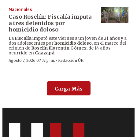
Nacionales
Caso Roselín: Fiscalía imputa
a tres detenidos por
homicidio doloso
La
Fiscalía
imputó este viernes a un joven de 21 años y a
dos adolescentes por
homicidio doloso
, en el marco del
crimen de
Roselín Florentín Gómez
, de 14 años,
ocurrido en
Caazapá
.
·
Agosto 7, 2026 07:57 p. m.
Redacción ÚH
Carga Más