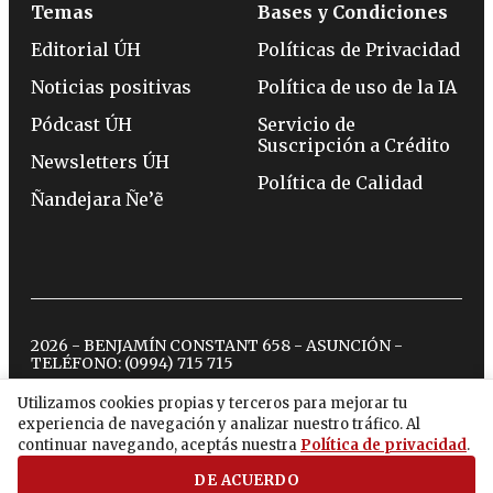
Temas
Bases y Condiciones
Editorial ÚH
Políticas de Privacidad
Noticias positivas
Política de uso de la IA
Pódcast ÚH
Servicio de
Suscripción a Crédito
Newsletters ÚH
Política de Calidad
Ñandejara Ñe’ẽ
2026 - BENJAMÍN CONSTANT 658 - ASUNCIÓN -
TELÉFONO:
(0994) 715 715
Utilizamos cookies propias y terceros para mejorar tu
experiencia de navegación y analizar nuestro tráfico. Al
twitter
instagram
facebook
tiktok
youtube
spotify
continuar navegando, aceptás nuestra
Política de privacidad
.
DE ACUERDO