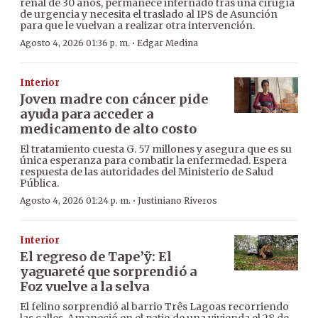
renal de 30 años, permanece internado tras una cirugía
de urgencia y necesita el traslado al IPS de Asunción
para que le vuelvan a realizar otra intervención.
·
Agosto 4, 2026 01:36 p. m.
Edgar Medina
Interior
Joven madre con cáncer pide
ayuda para acceder a
medicamento de alto costo
El tratamiento cuesta G. 57 millones y asegura que es su
única esperanza para combatir la enfermedad. Espera
respuesta de las autoridades del Ministerio de Salud
Pública.
·
Agosto 4, 2026 01:24 p. m.
Justiniano Riveros
Interior
El regreso de Tape’ỹ: El
yaguareté que sorprendió a
Foz vuelve a la selva
El felino sorprendió al barrio Três Lagoas recorriendo
las calles. Amaneció en el patio de una vivienda el 28 de