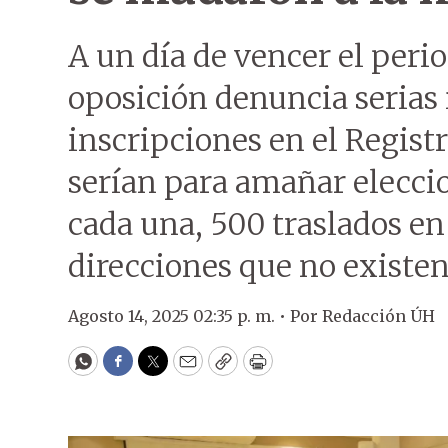
A un día de vencer el perio
oposición denuncia serias 
inscripciones en el Regist
serían para amañar elecci
cada una, 500 traslados en
direcciones que no existen
Agosto 14, 2025 02:35 p. m. •
Por
Redacción ÚH
WhatsApp
Facebook
Twitter
Email
Copy
Print