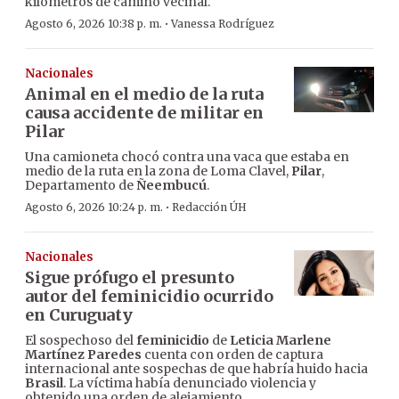
kilómetros de camino vecinal.
·
Agosto 6, 2026 10:38 p. m.
Vanessa Rodríguez
Nacionales
Animal en el medio de la ruta
causa accidente de militar en
Pilar
Una camioneta chocó contra una vaca que estaba en
medio de la ruta en la zona de Loma Clavel,
Pilar
,
Departamento de
Ñeembucú
.
·
Agosto 6, 2026 10:24 p. m.
Redacción ÚH
Nacionales
Sigue prófugo el presunto
autor del feminicidio ocurrido
en Curuguaty
El sospechoso del
feminicidio
de
Leticia Marlene
Martínez Paredes
cuenta con orden de captura
internacional ante sospechas de que habría huido hacia
Brasil
. La víctima había denunciado violencia y
obtenido una orden de alejamiento.