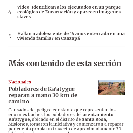
Video: Identifican a los ejecutados en un parque
ecológico de Encarnación y aparecen imágenes
claves
Hallan a adolescente de 14 años enterrada en una
vivienda familiar en Caazapá
Más contenido de esta sección
Nacionales
Pobladores de Ka’atygue
reparan a mano 30 km de
camino
Cansados del peligro constante que representan los
enormes baches, los pobladores del
asentamiento
Ka’atygue
, ubicado en el distrito de
Santa Rosa
,
Misiones
, tomaron la iniciativa y comenzaron a reparar
por cuenta propia un trayecto de aproximadamente 30