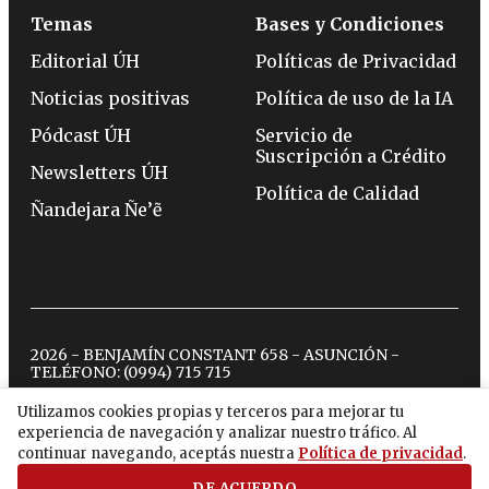
Temas
Bases y Condiciones
Editorial ÚH
Políticas de Privacidad
Noticias positivas
Política de uso de la IA
Pódcast ÚH
Servicio de
Suscripción a Crédito
Newsletters ÚH
Política de Calidad
Ñandejara Ñe’ẽ
2026 - BENJAMÍN CONSTANT 658 - ASUNCIÓN -
TELÉFONO:
(0994) 715 715
Utilizamos cookies propias y terceros para mejorar tu
experiencia de navegación y analizar nuestro tráfico. Al
twitter
instagram
facebook
tiktok
youtube
spotify
continuar navegando, aceptás nuestra
Política de privacidad
.
DE ACUERDO