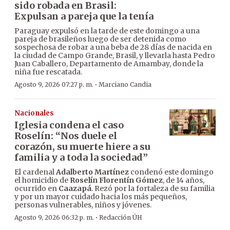
sido robada en Brasil:
Expulsan a pareja que la tenía
Paraguay expulsó en la tarde de este domingo a una
pareja de brasileños luego de ser detenida como
sospechosa de robar a una beba de 28 días de nacida en
la ciudad de Campo Grande, Brasil, y llevarla hasta Pedro
Juan Caballero, Departamento de Amambay, donde la
niña fue rescatada.
·
Agosto 9, 2026 07:27 p. m.
Marciano Candia
Nacionales
Iglesia condena el caso
Roselín: “Nos duele el
corazón, su muerte hiere a su
familia y a toda la sociedad”
El cardenal
Adalberto Martínez
condenó este domingo
el homicidio de
Roselín Florentín Gómez
, de 14 años,
ocurrido en
Caazapá
. Rezó por la fortaleza de su familia
y por un mayor cuidado hacia los más pequeños,
personas vulnerables, niños y jóvenes.
·
Agosto 9, 2026 06:32 p. m.
Redacción ÚH