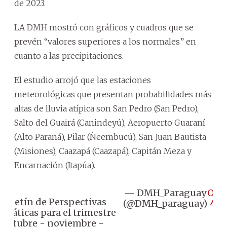
de 2023.
LA DMH mostró con gráficos y cuadros que se
prevén “valores superiores a los normales” en
cuanto a las precipitaciones.
El estudio arrojó que las estaciones
meteorológicas que presentan probabilidades más
altas de lluvia atípica son San Pedro (San Pedro),
Salto del Guairá (Canindeyú), Aeropuerto Guaraní
(Alto Paraná), Pilar (Ñeembucú), San Juan Bautista
(Misiones), Caazapá (Caazapá), Capitán Meza y
Encarnación (Itapúa).
— DMH_Paraguay
Oct
Boletín de Perspectivas
(@DMH_paraguay)
4, 
imáticas para el trimestre
octubre - noviembre -