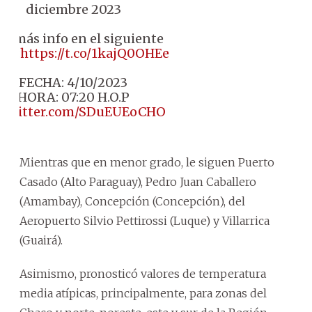
diciembre 2023
ra más info en el siguiente
ace:
https://t.co/1kajQ0OHEe
FECHA: 4/10/2023
HORA: 07:20 H.O.P
c.twitter.com/SDuEUEoCHO
Mientras que en menor grado, le siguen Puerto
Casado (Alto Paraguay), Pedro Juan Caballero
(Amambay), Concepción (Concepción), del
Aeropuerto Silvio Pettirossi (Luque) y Villarrica
(Guairá).
Asimismo, pronosticó valores de temperatura
media atípicas, principalmente, para zonas del