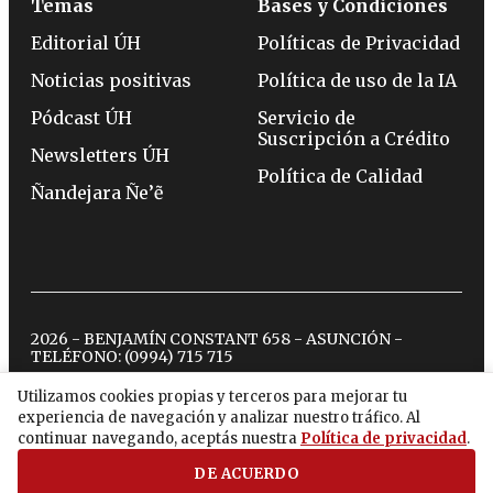
Temas
Bases y Condiciones
Editorial ÚH
Políticas de Privacidad
Noticias positivas
Política de uso de la IA
Pódcast ÚH
Servicio de
Suscripción a Crédito
Newsletters ÚH
Política de Calidad
Ñandejara Ñe’ẽ
2026 - BENJAMÍN CONSTANT 658 - ASUNCIÓN -
TELÉFONO:
(0994) 715 715
Utilizamos cookies propias y terceros para mejorar tu
experiencia de navegación y analizar nuestro tráfico. Al
twitter
instagram
facebook
tiktok
youtube
spotify
continuar navegando, aceptás nuestra
Política de privacidad
.
DE ACUERDO