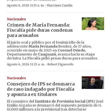
·
Agosto 6, 2026 11:35 a. m.
Marciano Candia
Nacionales
Crimen de María Fernanda:
Fiscalía pide duras condenas
para acusados
El juicio oral y público por el feminicidio de la
adolescente
María Fernanda
Benítez, de 17 años,
ocurrido en mayo de 2025 en
Coronel Oviedo
,
Departamento de
Caaguazú
, avanza hacia su etapa
decisiva. La Fiscalía pidió penas duras para acusados.
·
Agosto 6, 2026 11:25 a. m.
Robert Figueredo
Nacionales
Consejero de IPS se desmarca
de caso indagado por Fiscalía
y apunta a ex titulares
El consejero del
Instituto de Previsión Social
(
IPS
) José
Emilio Argaña se desmarcó del supuesto perjuicio de G.
61.000 millones a la previsional tras detectarse