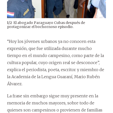
El abogado Paraguayo Cubas después de
1
/
2
2
/
2
protagonizar el bochornoso episodio.
Amí
| F
“Hoy los jóvenes urbanos ya no conocen esta
expresión, que fue utilizada durante mucho
tiempo en el mundo campesino, como parte de la
cultura popular, cuyo origen real se desconoce”,
explica el periodista, poeta, escritor y miembro de
la Academia de la Lengua Guaraní, Mario Rubén
Álvarez.
La frase sin embargo sigue muy presente en la
memoria de muchos mayores, sobre todo de
quienes son campesinos o provienen de familias