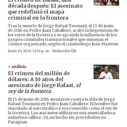
década después: El asesinato
que redefinió el mapa
criminal en la frontera
Tras la muerte de Jorge Rafaat Toumani, el 15 de junio
de 2016 en Pedro Juan Caballero, acabó la hegemonía de
los reyes de la frontera y se agrandó la influencia de los
grupos criminales transnacionales que manejan el
crimen organizado, según el criminólogo Juan Martens.
·
Junio 15, 2026 12:34 p. m.
Redacción ÚH
+ análisis
El crimen del millón de
dólares: A 10 años del
asesinato de Jorge Rafaat,
el
rey de la frontera
El 15 de junio de 2016 atentaron contra la vida de Jorge
Rafaat Toumani en Pedro Juan Caballero. El hombre fue
vinculado al narcotráfico y era conocido como el rey de
la frontera. Los atacantes utilizaron una ametralladora
antiaérea calibre .50, un hecho sin precedentes en
Paraguay.