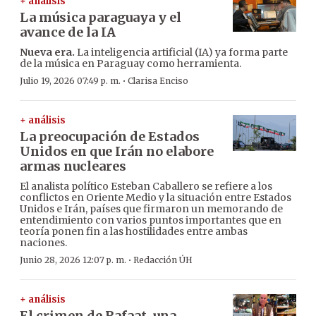
+ análisis
La música paraguaya y el
avance de la IA
Nueva era.
La inteligencia artificial (IA) ya forma parte
de la música en Paraguay como herramienta.
·
Julio 19, 2026 07:49 p. m.
Clarisa Enciso
+ análisis
La preocupación de Estados
Unidos en que Irán no elabore
armas nucleares
El analista político Esteban Caballero se refiere a los
conflictos en Oriente Medio y la situación entre Estados
Unidos e Irán, países que firmaron un memorando de
entendimiento con varios puntos importantes que en
teoría ponen fin a las hostilidades entre ambas
naciones.
·
Junio 28, 2026 12:07 p. m.
Redacción ÚH
+ análisis
El crimen de Rafaat, una