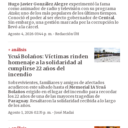
Hugo Javier González Alegre
experimentó la fama
como animador de radio y televisión con su programa
Atake
, uno de los más populares de los últimos tiempos.
Conoció el poder al ser electo gobernador de
Central.
Sin embargo, una gestión marcada por la corrupción lo
llevó a la cárcel.
·
Agosto 4, 2026 03:44 p. m.
Redacción ÚH
+ análisis
Ycuá Bolaños: Víctimas rinden
homenaje a la solidaridad al
cumplirse 22 años del
incendio
Sobrevivientes, familiares y amigos de afectados
acudieron este sábado hasta el
Memorial 1A Ycuá
Bolaños
erigido en el lugar del incendio para recordar
los 22 años de una de las mayores tragedias de
Paraguay
. Resaltaron la solidaridad recibida a lo largo
de los años.
·
Agosto 1, 2026 02:35 p. m.
José Madai