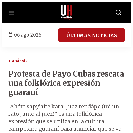
Menú
Mostrar
búsqued
06 ago 2026
ÚLTIMAS NOTICIAS
+ análisis
Protesta de Payo Cubas rescata
una folklórica expresión
guaraní
“Aháta sapy’aite karai juez rendápe (Iré un
rato junto al juez)” es una folklórica
expresión que se utiliza en la cultura
campesina guaraní para anunciar que se va