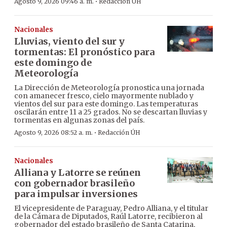
·
Agosto 9, 2026 09:46 a. m.
Redacción ÚH
Nacionales
Lluvias, viento del sur y
tormentas: El pronóstico para
este domingo de
Meteorología
La Dirección de Meteorología pronostica una jornada
con amanecer fresco, cielo mayormente nublado y
vientos del sur para este domingo. Las temperaturas
oscilarán entre 11 a 25 grados. No se descartan lluvias y
tormentas en algunas zonas del país.
·
Agosto 9, 2026 08:52 a. m.
Redacción ÚH
Nacionales
Alliana y Latorre se reúnen
con gobernador brasileño
para impulsar inversiones
El vicepresidente de Paraguay, Pedro Alliana, y el titular
de la Cámara de Diputados, Raúl Latorre, recibieron al
gobernador del estado brasileño de Santa Catarina,