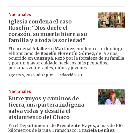
Nacionales
Iglesia condena el caso
Roselín: “Nos duele el
corazón, su muerte hiere a su
familia y a toda la sociedad”
El cardenal
Adalberto Martínez
condenó este domingo
el homicidio de
Roselín Florentín Gómez
, de 14 años,
ocurrido en
Caazapá
. Rezó por la fortaleza de su familia
y por un mayor cuidado hacia los más pequeños,
personas vulnerables, niños y jóvenes.
·
Agosto 9, 2026 06:32 p. m.
Redacción ÚH
Nacionales
Entre yuyos y caminos de
tierra, una partera indígena
salva vidas y desafía el
aislamiento del Chaco
En el Departamento de
Presidente Hayes
, a más de 100
kilómetros de la ruta Transchaco,
Graciela Benítez