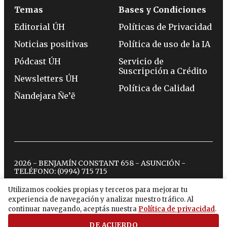
Temas
Bases y Condiciones
Editorial ÚH
Políticas de Privacidad
Noticias positivas
Política de uso de la IA
Pódcast ÚH
Servicio de
Suscripción a Crédito
Newsletters ÚH
Política de Calidad
Ñandejara Ñe’ẽ
2026 - BENJAMÍN CONSTANT 658 - ASUNCIÓN -
TELÉFONO:
(0994) 715 715
Utilizamos cookies propias y terceros para mejorar tu
experiencia de navegación y analizar nuestro tráfico. Al
twitter
instagram
facebook
tiktok
youtube
spotify
continuar navegando, aceptás nuestra
Política de privacidad
.
DE ACUERDO