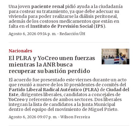
Una joven
paciente renal
pidió ayuda a la ciudadanía
para costear su tratamiento, ya que debe adecuar su
vivienda para poder realizarse la diálisis peritoneal,
además de los costosos medicamentos que están en
falta en el
Instituto de Previsión Social
(
IPS
).
·
Agosto 6, 2026 09:14 p. m.
Redacción ÚH
Nacionales
El PLRA y YoCreo unen fuerzas
mientras la ANR busca
recuperar su bastión perdido
El acuerdo fue presentado este viernes durante un acto
que reunió a nueve de los 10 presidentes de comités del
Partido Liberal Radical Auténtico (PLRA)
de
Ciudad del
Este
, dirigentes liberales, candidatos a concejales de
YoCreo
y referentes de ambos sectores. Dos liberales
integran la lista de candidatos a la Junta Municipal
dentro del equipo del movimiento de Miguel Prieto.
·
Agosto 6, 2026 09:07 p. m.
Wilson Ferreira