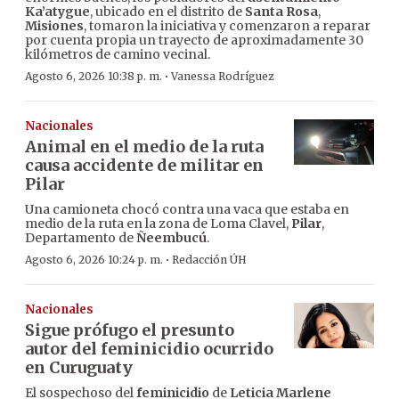
Ka’atygue
, ubicado en el distrito de
Santa Rosa
,
Misiones
, tomaron la iniciativa y comenzaron a reparar
por cuenta propia un trayecto de aproximadamente 30
kilómetros de camino vecinal.
·
Agosto 6, 2026 10:38 p. m.
Vanessa Rodríguez
Nacionales
Animal en el medio de la ruta
causa accidente de militar en
Pilar
Una camioneta chocó contra una vaca que estaba en
medio de la ruta en la zona de Loma Clavel,
Pilar
,
Departamento de
Ñeembucú
.
·
Agosto 6, 2026 10:24 p. m.
Redacción ÚH
Nacionales
Sigue prófugo el presunto
autor del feminicidio ocurrido
en Curuguaty
El sospechoso del
feminicidio
de
Leticia Marlene