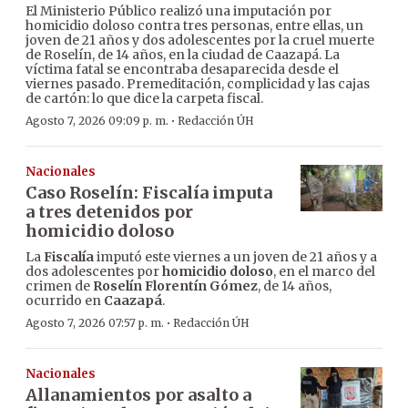
El Ministerio Público realizó una imputación por
homicidio doloso contra tres personas, entre ellas, un
joven de 21 años y dos adolescentes por la cruel muerte
de Roselín, de 14 años, en la ciudad de Caazapá. La
víctima fatal se encontraba desaparecida desde el
viernes pasado. Premeditación, complicidad y las cajas
de cartón: lo que dice la carpeta fiscal.
·
Agosto 7, 2026 09:09 p. m.
Redacción ÚH
Nacionales
Caso Roselín: Fiscalía imputa
a tres detenidos por
homicidio doloso
La
Fiscalía
imputó este viernes a un joven de 21 años y a
dos adolescentes por
homicidio doloso
, en el marco del
crimen de
Roselín Florentín Gómez
, de 14 años,
ocurrido en
Caazapá
.
·
Agosto 7, 2026 07:57 p. m.
Redacción ÚH
Nacionales
Allanamientos por asalto a