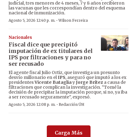
judicial, tres menores de 4 meses, 7 y 8 años recibieron
las vacunas que les correspondían dentro del esquema
nacional de inmunización.
·
Agosto 5, 2026 12:40 p. m.
Wilson Ferreira
Nacionales
Fiscal dice que precipitó
imputación de ex titulares del
IPS por filtraciones y para no
ser recusado
El agente fiscal Julio Ortiz, que investiga un presunto
desvío millonario en el
IPS
, aseguró que imputó a los ex
presidentes
Vicente Bataglia
y
Jorge Brítez
a causa de
filtraciones que complican la investigación. “Tomé la
decisión de precipitar la imputación porque, si no, ya iba
a ser recusado seguramente”, expresó.
·
Agosto 5, 2026 12:08 p. m.
Redacción ÚH
Carga Más