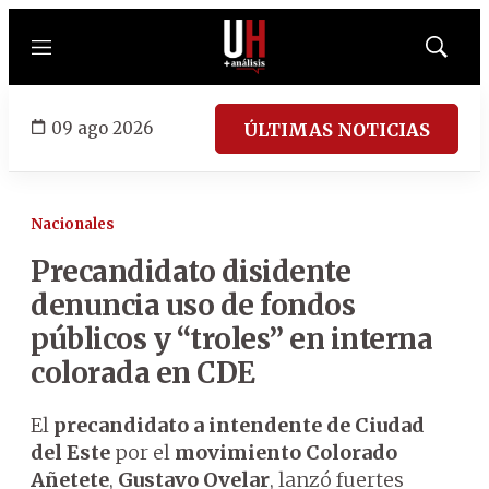
Menú
Mostrar
búsqued
09 ago 2026
ÚLTIMAS NOTICIAS
Nacionales
Precandidato disidente
denuncia uso de fondos
públicos y “troles” en interna
colorada en CDE
El
precandidato a intendente de Ciudad
del Este
por el
movimiento Colorado
Añetete
,
Gustavo Ovelar
, lanzó fuertes