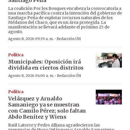
Santiago Peña
La coalición Por los Bosques encabeza la convocatoria a
una marcha pacífica contra la intención del gobierno de
Santiago Peña de explotar recursos naturales de los
Médanos del Chaco, que es un área protegida. La
manifestación se llevará adelante el próximo 25 de
agosto.
·
Agosto 8, 2026 09:39 a. m.
Redacción ÚH
Política
Municipales: Oposición irá
dividida en ciertos distritos
·
Agosto 8, 2026 04:00 a. m.
Redacción ÚH
Política
Velázquez y Arnaldo
Samaniego ya se muestran
con Camilo Pérez; solo faltan
Abdo Benítez y Wiens
Raúl Latorre y Pedro Alliana agradecieron las
presencias de Hugo Velázquez y Arnaldo Samaniego