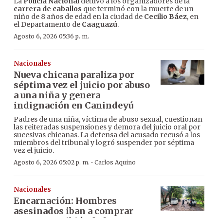
La
Policía Nacional
detuvo a los organizadores de la
carrera de caballos
que terminó con la muerte de un
niño de 8 años de edad en la ciudad de
Cecilio Báez
, en
el Departamento de
Caaguazú
.
Agosto 6, 2026 05:36 p. m.
Nacionales
Nueva chicana paraliza por
séptima vez el juicio por abuso
a una niña y genera
indignación en Canindeyú
Padres de una niña, víctima de abuso sexual, cuestionan
las reiteradas suspensiones y demora del juicio oral por
sucesivas chicanas. La defensa del acusado recusó a los
miembros del tribunal y logró suspender por séptima
vez el juicio.
·
Agosto 6, 2026 05:02 p. m.
Carlos Aquino
Nacionales
Encarnación: Hombres
asesinados iban a comprar