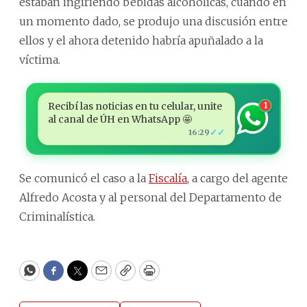
estaban ingiriendo bebidas alcohólicas, cuando en
un momento dado, se produjo una discusión entre
ellos y el ahora detenido habría apuñalado a la
víctima.
Recibí las noticias en tu celular, unite
1
al canal de ÚH en WhatsApp 🤩
✓✓
16:29
Se comunicó el caso a la
Fiscalía
, a cargo del agente
Alfredo Acosta y al personal del Departamento de
Criminalística.
WhatsApp
Facebook
Twitter
Email
Copy
Print