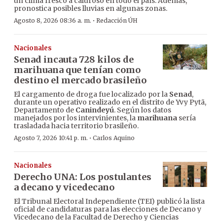
un clima fresco a caluroso en todo el país. Además,
pronostica posibles lluvias en algunas zonas.
·
Agosto 8, 2026 08:36 a. m.
Redacción ÚH
Nacionales
Senad incauta 728 kilos de
marihuana que tenían como
destino el mercado brasileño
El cargamento de droga fue localizado por la
Senad
,
durante un operativo realizado en el distrito de Yvy Pytã,
Departamento de
Canindeyú
. Según los datos
manejados por los intervinientes, la
marihuana
sería
trasladada hacia territorio brasileño.
·
Agosto 7, 2026 10:41 p. m.
Carlos Aquino
Nacionales
Derecho UNA: Los postulantes
a decano y vicedecano
El Tribunal Electoral Independiente (TEI) publicó la lista
oficial de candidaturas para las elecciones de Decano y
Vicedecano de la Facultad de Derecho y Ciencias