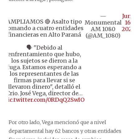
—
June
AMPLIAMOS 🔴 Asalto tipo
Monumental
16,
comando a cuatro entidades
AM 1080
2026
financieras en Alto Paraná
(@AM_1080)
🗣️ "Debido al
enfrentamiento que hubo,
los sujetos se dieron a la
fuga. Estamos esperando a
los representantes de las
firmas para llevar si se
llevaron dinero", detalló el
Crio. José Vega, director de…
pic.twitter.com/0RDqQ2SwIO
Por otro lado, Vega mencionó que a nivel
departamental hay 62 bancos y otras entidades