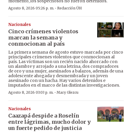
momento, los sospechosos no fueron detenidos.
·
Agosto 8, 2026 05:26 p. m.
Redacción ÚH
Nacionales
Cinco crímenes violentos
marcan la semana y
conmocionan al país
La primera semana de agosto estuvo marcada por cinco
principales crímenes violentos que conmocionan al
país. Las víctimas son un recién nacido ahorcado con
un alambre y arrojado a una letrina, dos compradores
de oro y una mujer, asesinados a balazos, además de una
adolescente ahogada y desmembrada y un joven
asesinado con un hacha. Hay varios detenidos e
imputados en el marco de las distintas investigaciones.
·
Agosto 8, 2026 03:03 p. m.
Mary Glezcu
Nacionales
Caazapá despide a Roselín
entre lágrimas, mucho dolor y
un fuerte pedido de justicia