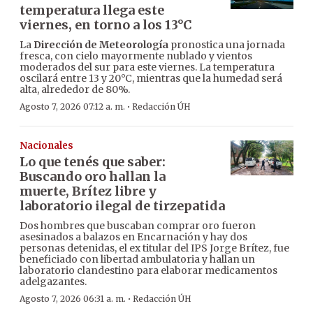
temperatura llega este
viernes, en torno a los 13°C
La
Dirección de Meteorología
pronostica una jornada
fresca, con cielo mayormente nublado y vientos
moderados del sur para este viernes. La temperatura
oscilará entre 13 y 20°C, mientras que la humedad será
alta, alrededor de 80%.
·
Agosto 7, 2026 07:12 a. m.
Redacción ÚH
Nacionales
Lo que tenés que saber:
Buscando oro hallan la
muerte, Brítez libre y
laboratorio ilegal de tirzepatida
Dos hombres que buscaban comprar oro fueron
asesinados a balazos en Encarnación y hay dos
personas detenidas, el ex titular del IPS Jorge Brítez, fue
beneficiado con libertad ambulatoria y hallan un
laboratorio clandestino para elaborar medicamentos
adelgazantes.
·
Agosto 7, 2026 06:31 a. m.
Redacción ÚH