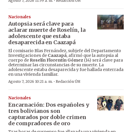
·
Agosto 7, 2026 11:59 a. m.
Redacción ÚH
Nacionales
Autopsia será clave para
aclarar muerte de Roselín, la
adolescente que estaba
desaparecida en Caazapá
El comisario Blas Fernández, subjefe del Departamento
Investigaciones de
Caazapá
, afirmó que la autopsia al
cuerpo de
Roselín Florentín Gómez
(14) será clave para
determinar las circunstancias de su muerte. La
adolescente estaba desaparecida y fue hallada enterrada
en una vivienda familiar.
·
Agosto 7, 2026 10:21 a. m.
Redacción ÚH
Nacionales
Encarnación: Dos españoles y
tres bolivianos son
capturados por doble crimen
de compradores de oro
Tras horas de suspenso fue allanada una vivienda en