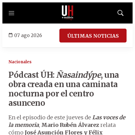
Menú
Mostrar
búsqued
07 ago 2026
ÚLTIMAS NOTICIAS
Nacionales
Pódcast ÚH:
Ñasaindýpe
, una
obra creada en una caminata
nocturna por el centro
asunceno
En el episodio de este jueves de
Las voces de
la memoria
,
Mario Rubén Álvarez
relata
cómo
José Asunción Flores y Félix