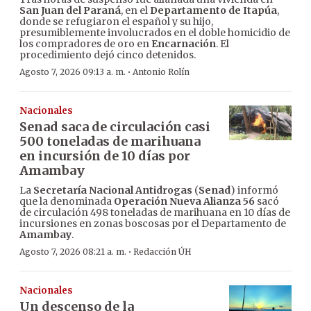
San Juan del Paraná
, en el
Departamento de Itapúa
,
donde se refugiaron el español y su hijo,
presumiblemente involucrados en el doble homicidio de
los compradores de oro en
Encarnación
. El
procedimiento dejó cinco detenidos.
·
Agosto 7, 2026 09:13 a. m.
Antonio Rolín
Nacionales
Senad saca de circulación casi
500 toneladas de marihuana
en incursión de 10 días por
Amambay
La
Secretaría Nacional Antidrogas
(
Senad
) informó
que la denominada
Operación Nueva Alianza 56
sacó
de circulación 498 toneladas de marihuana en 10 días de
incursiones en zonas boscosas por el Departamento de
Amambay
.
·
Agosto 7, 2026 08:21 a. m.
Redacción ÚH
Nacionales
Un descenso de la