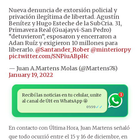
Nueva denuncia de extorsión policial y
privación ilegítima de libertad. Agustín
Benítez y Hugo Esteche de la SubCria. 31,
Primavera Real (Guajayvi-San Pedro)
“detuvieron”, esposaron y encerraron a
Adan Ruíz y exigieron 10 millones para
liberarlo.
@Santander_Rober
@minteriorpy
pic.twitter.com/SNPiuABpHc
— Juan A.Martens Molas (@Martens78)
January 19, 2022
Recibí las noticias en tu celular, unite
1
al canal de ÚH en WhatsApp 🤩
✓✓
05:59
En contacto con Última Hora, Juan Martens señaló
que todo ocurrió entre el 15 y 16 de diciembre, en