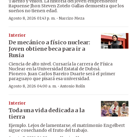
Talento y visión. La historia del joven emprendedor
itapuense Jhon Steven Zotelo Gallas demuestra que los
sueños no tienen edad.
·
Agosto 8, 2026 01:43 p. m.
Narcizo Meza
Interior
De mecánico a físico nuclear:
Joven obtiene beca para ir a
Rusia
Ciencia de alto nivel. Cursaría la carrera de Física
Nuclear en la Universidad Estatal de Dubná.
Pionero. Juan Carlos Bareiro Duarte será el primer
paraguayo que pisará esa universidad.
·
Agosto 8, 2026 04:00 a. m.
Antonio Rolín
Interior
Toda una vida dedicada a la
tierra
Ejemplo. Lejos de lamentarse, el matrimonio Engelbert
sigue cosechando el fruto del trabajo.