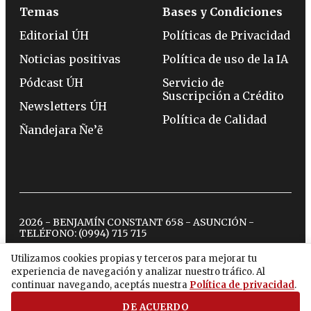
Temas
Bases y Condiciones
Editorial ÚH
Políticas de Privacidad
Noticias positivas
Política de uso de la IA
Pódcast ÚH
Servicio de
Suscripción a Crédito
Newsletters ÚH
Política de Calidad
Ñandejara Ñe’ẽ
2026 - BENJAMÍN CONSTANT 658 - ASUNCIÓN -
TELÉFONO:
(0994) 715 715
Utilizamos cookies propias y terceros para mejorar tu
experiencia de navegación y analizar nuestro tráfico. Al
twitter
instagram
facebook
tiktok
youtube
spotify
continuar navegando, aceptás nuestra
Política de privacidad
.
DE ACUERDO