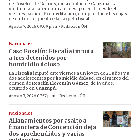
de Roselín, de 14 años, en la ciudad de Caazapá. La
víctima fatal se encontraba desaparecida desde el
viernes pasado. Premeditación, complicidad y las cajas
de cartón: lo que dice la carpeta fiscal.
·
Agosto 7, 2026 09:09 p. m.
Redacción ÚH
Nacionales
Caso Roselín: Fiscalía imputa
a tres detenidos por
homicidio doloso
La
Fiscalía
imputó este viernes a un joven de 21 años y a
dos adolescentes por
homicidio doloso
, en el marco del
crimen de
Roselín Florentín Gómez
, de 14 años,
ocurrido en
Caazapá
.
·
Agosto 7, 2026 07:57 p. m.
Redacción ÚH
Nacionales
Allanamientos por asalto a
financiera de Concepción deja
dos aprehendidos y varias