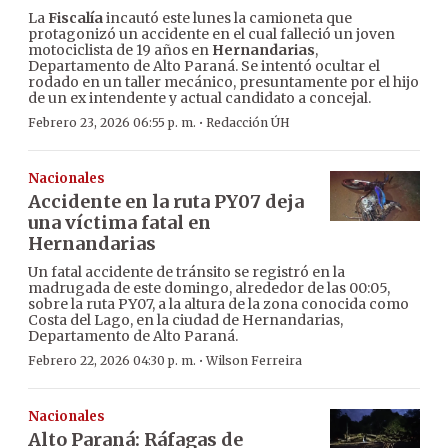
La
Fiscalía
incautó este lunes la camioneta que
protagonizó un accidente en el cual falleció un joven
motociclista de 19 años en
Hernandarias
,
Departamento de Alto Paraná. Se intentó ocultar el
rodado en un taller mecánico, presuntamente por el hijo
de un ex intendente y actual candidato a concejal.
·
Febrero 23, 2026 06:55 p. m.
Redacción ÚH
Nacionales
Accidente en la ruta PY07 deja
una víctima fatal en
Hernandarias
Un fatal accidente de tránsito se registró en la
madrugada de este domingo, alrededor de las 00:05,
sobre la ruta PY07, a la altura de la zona conocida como
Costa del Lago, en la ciudad de Hernandarias,
Departamento de Alto Paraná.
·
Febrero 22, 2026 04:30 p. m.
Wilson Ferreira
Nacionales
Alto Paraná: Ráfagas de