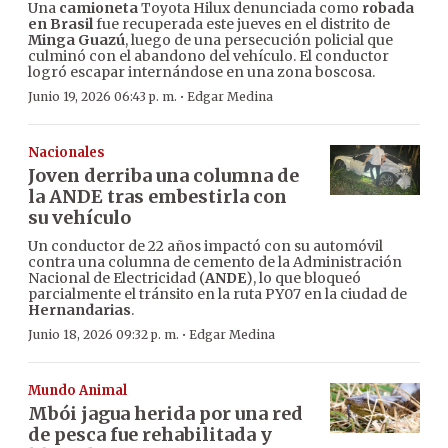
Una
camioneta
Toyota Hilux denunciada como
robada
en Brasil
fue recuperada este jueves en el distrito de
Minga Guazú
, luego de una persecución policial que
culminó con el abandono del vehículo. El conductor
logró escapar internándose en una zona boscosa.
·
Junio 19, 2026 06:43 p. m.
Edgar Medina
Nacionales
Joven derriba una columna de
la ANDE tras embestirla con
su vehículo
Un conductor de 22 años impactó con su automóvil
contra una columna de cemento de la Administración
Nacional de Electricidad (
ANDE
), lo que bloqueó
parcialmente el tránsito en la ruta PY07 en la ciudad de
Hernandarias
.
·
Junio 18, 2026 09:32 p. m.
Edgar Medina
Mundo Animal
Mbói jagua herida por una red
de pesca fue rehabilitada y