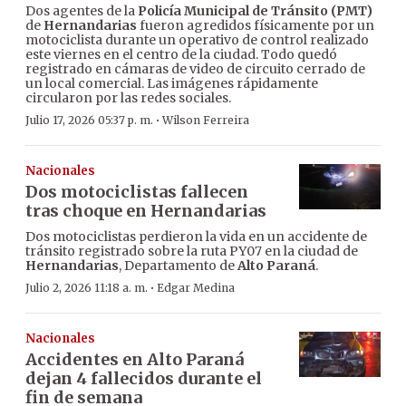
Dos agentes de la
Policía Municipal de Tránsito (PMT)
de
Hernandarias
fueron agredidos físicamente por un
motociclista durante un operativo de control realizado
este viernes en el centro de la ciudad. Todo quedó
registrado en cámaras de video de circuito cerrado de
un local comercial. Las imágenes rápidamente
circularon por las redes sociales.
·
Julio 17, 2026 05:37 p. m.
Wilson Ferreira
Nacionales
Dos motociclistas fallecen
tras choque en Hernandarias
Dos motociclistas perdieron la vida en un accidente de
tránsito registrado sobre la ruta PY07 en la ciudad de
Hernandarias
, Departamento de
Alto Paraná
.
·
Julio 2, 2026 11:18 a. m.
Edgar Medina
Nacionales
Accidentes en Alto Paraná
dejan 4 fallecidos durante el
fin de semana