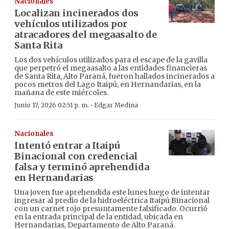
Nacionales
Localizan incinerados dos
vehículos utilizados por
atracadores del megaasalto de
Santa Rita
Los dos vehículos utilizados para el escape de la gavilla
que perpetró el megaasalto a las entidades financieras
de Santa Rita, Alto Paraná, fueron hallados incinerados a
pocos metros del Lago Itaipú, en Hernandarias, en la
mañana de este miércoles.
·
Junio 17, 2026 02:51 p. m.
Edgar Medina
Nacionales
Intentó entrar a Itaipú
Binacional con credencial
falsa y terminó aprehendida
en Hernandarias
Una joven fue aprehendida este lunes luego de intentar
ingresar al predio de la hidroeléctrica Itaipú Binacional
con un carnet rojo presuntamente falsificado. Ocurrió
en la entrada principal de la entidad, ubicada en
Hernandarias, Departamento de Alto Paraná.