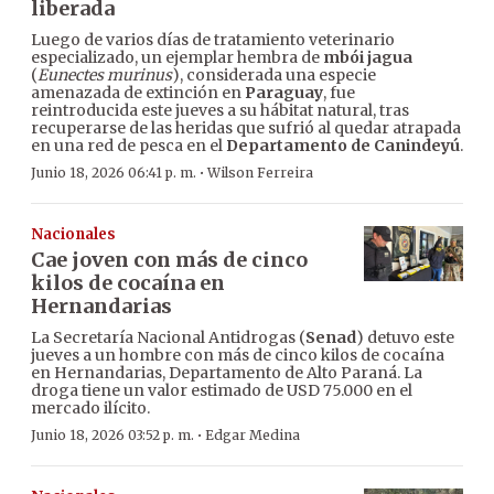
liberada
Luego de varios días de tratamiento veterinario
especializado, un ejemplar hembra de
mbói jagua
(
Eunectes murinus
), considerada una especie
amenazada de extinción en
Paraguay
, fue
reintroducida este jueves a su hábitat natural, tras
recuperarse de las heridas que sufrió al quedar atrapada
en una red de pesca en el
Departamento de Canindeyú
.
·
Junio 18, 2026 06:41 p. m.
Wilson Ferreira
Nacionales
Cae joven con más de cinco
kilos de cocaína en
Hernandarias
La Secretaría Nacional Antidrogas (
Senad
) detuvo este
jueves a un hombre con más de cinco kilos de cocaína
en Hernandarias, Departamento de Alto Paraná. La
droga tiene un valor estimado de USD 75.000 en el
mercado ilícito.
·
Junio 18, 2026 03:52 p. m.
Edgar Medina