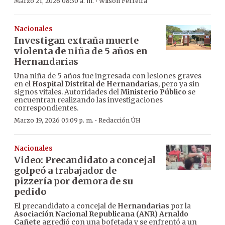
·
Marzo 21, 2026 08:30 a. m.
Wilson Ferreira
Nacionales
Investigan extraña muerte
violenta de niña de 5 años en
Hernandarias
Una niña de 5 años fue ingresada con lesiones graves
en el
Hospital Distrital de Hernandarias
, pero ya sin
signos vitales. Autoridades del
Ministerio Público
se
encuentran realizando las investigaciones
correspondientes.
·
Marzo 19, 2026 05:09 p. m.
Redacción ÚH
Nacionales
Video: Precandidato a concejal
golpeó a trabajador de
pizzería por demora de su
pedido
El precandidato a concejal de
Hernandarias
por la
Asociación Nacional Republicana (ANR)
Arnaldo
Cañete
agredió con una bofetada y se enfrentó a un