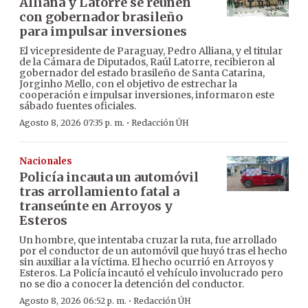
Alliana y Latorre se reúnen
con gobernador brasileño
para impulsar inversiones
El vicepresidente de Paraguay, Pedro Alliana, y el titular
de la Cámara de Diputados, Raúl Latorre, recibieron al
gobernador del estado brasileño de Santa Catarina,
Jorginho Mello, con el objetivo de estrechar la
cooperación e impulsar inversiones, informaron este
sábado fuentes oficiales.
·
Agosto 8, 2026 07:35 p. m.
Redacción ÚH
Nacionales
Policía incauta un automóvil
tras arrollamiento fatal a
transeúnte en Arroyos y
Esteros
Un hombre, que intentaba cruzar la ruta, fue arrollado
por el conductor de un automóvil que huyó tras el hecho
sin auxiliar a la víctima. El hecho ocurrió en Arroyos y
Esteros. La Policía incautó el vehículo involucrado pero
no se dio a conocer la detención del conductor.
·
Agosto 8, 2026 06:52 p. m.
Redacción ÚH