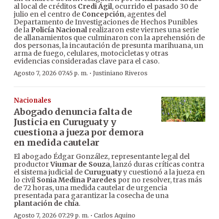
al local de créditos
Credi Ágil
, ocurrido el pasado 30 de
julio en el centro de
Concepción
, agentes del
Departamento de Investigaciones de Hechos Punibles
de la
Policía Nacional
realizaron este viernes una serie
de allanamientos que culminaron con la aprehensión de
dos personas, la incautación de presunta marihuana, un
arma de fuego, celulares, motocicletas y otras
evidencias consideradas clave para el caso.
·
Agosto 7, 2026 07:45 p. m.
Justiniano Riveros
Nacionales
Abogado denuncia falta de
Justicia en Curuguaty y
cuestiona a jueza por demora
en medida cautelar
El abogado Édgar González, representante legal del
productor
Viumar de Souza
, lanzó duras críticas contra
el sistema judicial de
Curuguaty
y cuestionó a la jueza en
lo civil
Sonia Medina Paredes
por no resolver, tras más
de 72 horas, una medida cautelar de urgencia
presentada para garantizar la cosecha de una
plantación de chía
.
·
Agosto 7, 2026 07:29 p. m.
Carlos Aquino