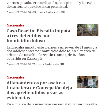
viernes pasado. Premeditación, complicidad y las cajas
de cartón: lo que dice la carpeta fiscal.
·
Agosto 7, 2026 09:09 p. m.
Redacción ÚH
Nacionales
Caso Roselín: Fiscalía imputa
a tres detenidos por
homicidio doloso
La
Fiscalía
imputó este viernes a un joven de 21 años y a
dos adolescentes por
homicidio doloso
, en el marco del
crimen de
Roselín Florentín Gómez
, de 14 años,
ocurrido en
Caazapá
.
·
Agosto 7, 2026 07:57 p. m.
Redacción ÚH
Nacionales
Allanamientos por asalto a
financiera de Concepción deja
dos aprehendidos y varias
evidencias
En el marco de la investigación por el
millonario asalto