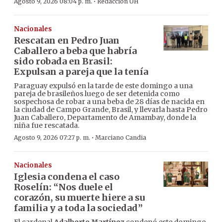
·
Agosto 9, 2026 08:04 p. m.
Redacción ÚH
Nacionales
Rescatan en Pedro Juan
Caballero a beba que habría
sido robada en Brasil:
Expulsan a pareja que la tenía
Paraguay expulsó en la tarde de este domingo a una
pareja de brasileños luego de ser detenida como
sospechosa de robar a una beba de 28 días de nacida en
la ciudad de Campo Grande, Brasil, y llevarla hasta Pedro
Juan Caballero, Departamento de Amambay, donde la
niña fue rescatada.
·
Agosto 9, 2026 07:27 p. m.
Marciano Candia
Nacionales
Iglesia condena el caso
Roselín: “Nos duele el
corazón, su muerte hiere a su
familia y a toda la sociedad”