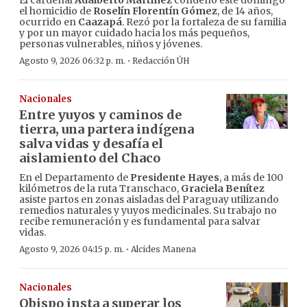
El cardenal
Adalberto Martínez
condenó este domingo
el homicidio de
Roselín Florentín Gómez
, de 14 años,
ocurrido en
Caazapá
. Rezó por la fortaleza de su familia
y por un mayor cuidado hacia los más pequeños,
personas vulnerables, niños y jóvenes.
·
Agosto 9, 2026 06:32 p. m.
Redacción ÚH
Nacionales
Entre yuyos y caminos de
tierra, una partera indígena
salva vidas y desafía el
aislamiento del Chaco
En el Departamento de
Presidente Hayes
, a más de 100
kilómetros de la ruta Transchaco,
Graciela Benítez
asiste partos en zonas aisladas del Paraguay utilizando
remedios naturales y yuyos medicinales. Su trabajo no
recibe remuneración y es fundamental para salvar
vidas.
·
Agosto 9, 2026 04:15 p. m.
Alcides Manena
Nacionales
Obispo insta a superar los