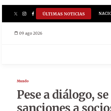
NACI
ÚLTIMAS NOTICIAS
twitter
instagram
facebook
tiktok
youtube
spotify
09 ago 2026
Mundo
Pese a diálogo, s
sanciones a socio