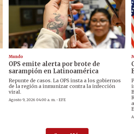
Mundo
OPS emite alerta por brote de
sarampión en Latinoamérica
Repunte de casos. La OPS insta a los gobiernos
P
de la región a inmunizar contra la infección
i
viral.
B
R
·
Agosto 9, 2026 04:00 a. m.
EFE
a
E
A