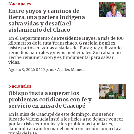
Nacionales
Entre yuyos y caminos de
tierra, una partera indígena
salva vidas y desafía el
aislamiento del Chaco
En el Departamento de
Presidente Hayes
, a más de 100
kilómetros de la ruta Transchaco,
Graciela Benítez
asiste partos en zonas aisladas del Paraguay utilizando
remedios naturales y yuyos medicinales. Su trabajo no
recibe remuneración y es fundamental para salvar
vidas.
·
Agosto 9, 2026 04:15 p. m.
Alcides Manena
Nacionales
Obispo insta a superar los
problemas cotidianos con fe y
servicio en misa de Caacupé
En la misa de Caacupé de este domingo, monseñor
Ricardo Valenzuela instó a los fieles a no dejarse vencer
por la crisis económica y los problemas familiares,
llamando a transformar el miedo en acción concreta a
través de la fe.