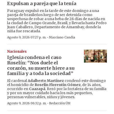
Expulsan a pareja que la tenía
Paraguay expulsó en la tarde de este domingo a una
pareja de brasileños luego de ser detenida como
sospechosa de robar a una beba de 28 días de nacida en
la ciudad de Campo Grande, Brasil, y llevarla hasta Pedro
Juan Caballero, Departamento de Amambay, donde la
niña fue rescatada.
·
Agosto 9, 2026 07:27 p. m.
Marciano Candia
Nacionales
Iglesia condena el caso
Roselín: “Nos duele el
corazón, su muerte hiere a su
familia y a toda la sociedad”
El cardenal
Adalberto Martínez
condenó este domingo
el homicidio de
Roselín Florentín Gómez
, de 14 años,
ocurrido en
Caazapá
. Rezó por la fortaleza de su familia
y por un mayor cuidado hacia los más pequeños,
personas vulnerables, niños y jóvenes.
·
Agosto 9, 2026 06:32 p. m.
Redacción ÚH