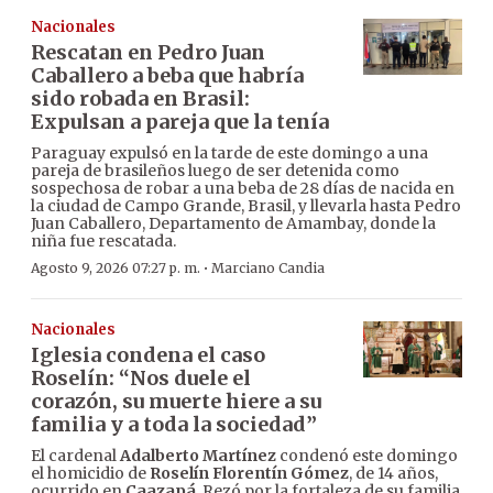
Nacionales
Rescatan en Pedro Juan
Caballero a beba que habría
sido robada en Brasil:
Expulsan a pareja que la tenía
Paraguay expulsó en la tarde de este domingo a una
pareja de brasileños luego de ser detenida como
sospechosa de robar a una beba de 28 días de nacida en
la ciudad de Campo Grande, Brasil, y llevarla hasta Pedro
Juan Caballero, Departamento de Amambay, donde la
niña fue rescatada.
·
Agosto 9, 2026 07:27 p. m.
Marciano Candia
Nacionales
Iglesia condena el caso
Roselín: “Nos duele el
corazón, su muerte hiere a su
familia y a toda la sociedad”
El cardenal
Adalberto Martínez
condenó este domingo
el homicidio de
Roselín Florentín Gómez
, de 14 años,
ocurrido en
Caazapá
. Rezó por la fortaleza de su familia