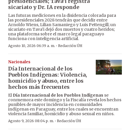
presidenciales; Tava’i registra
sicariato y Dr. IA responde
Las futuras mediciones en la disidencia colorada para
las presidenciales 2028 tendrán que decidir entre
Arnoldo Wiens, Lilian Samaniego y Luis Pettengill; un
sicariato en Tava’i dejó dos muertos y cuatro heridos;
una plataforma sobre el marco legal paraguayo
funciona con inteligencia artificial.
·
Agosto 10, 2026 06:39 a. m.
Redacción ÚH
Nacionales
Día Internacional de los
Pueblos Indígenas: Violencia,
homicidio y abuso, entre los
hechos más frecuentes
El
Día Internacional de los Pueblos Indígenas
se
conmemora este domingo y la Fiscalía revela los hechos
punibles de mayor incidencia en comunidades
indígenas en Paraguay, entre los cuales se encuentran
violencia familiar, homicidio y abuso sexual en niños.
·
Agosto 9, 2026 08:04 p. m.
Redacción ÚH