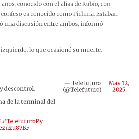
3 años, conocido con el alias de Rubio, con
r confeso es conocido como Pichina. Estaban
ió una discusión entre ambos, informó
 izquierdo, lo que ocasionó su muerte.
— Telefuturo
May 12,
y descontrol.
(@Telefuturo)
2025
na de la terminal del
L
#TelefuturoPy
wezuzu87BF