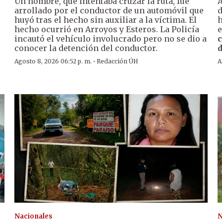
Un hombre, que intentaba cruzar la ruta, fue
A
arrollado por el conductor de un automóvil que
huyó tras el hecho sin auxiliar a la víctima. El
h
hecho ocurrió en Arroyos y Esteros. La Policía
e
incautó el vehículo involucrado pero no se dio a
c
conocer la detención del conductor.
d
·
Agosto 8, 2026 06:52 p. m.
Redacción ÚH
A
Nacionales
N