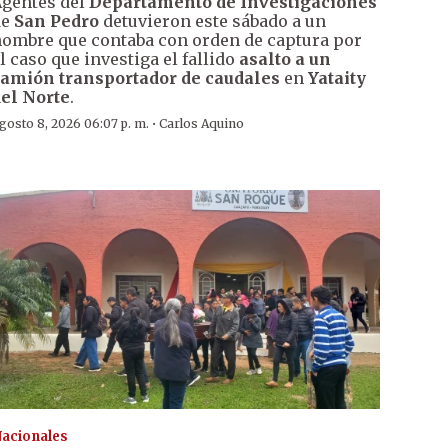
gentes del
Departamento de Investigaciones
de
San Pedro
detuvieron este sábado a un
ombre que contaba con orden de captura por
l caso que investiga el fallido
asalto a un
amión transportador de caudales
en
Yataity
el Norte
.
·
gosto 8, 2026 06:07 p. m.
Carlos Aquino
acionales