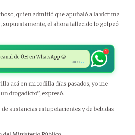
choso, quien admitió que apuñaló a la víctima
s, supuestamente, el ahora fallecido lo golpeó
1
 al canal de ÚH en WhatsApp 🤩
08:08
✓✓
lla acá en mi rodilla días pasados, yo me
 un drogadicto”, expresó.
 de sustancias estupefacientes y de bebidas
 del Ministerio Público.