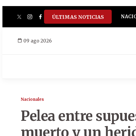
NACI
ÚLTIMAS NOTICIAS
twitter
instagram
facebook
tiktok
youtube
spotify
09 ago 2026
Nacionales
Pelea entre supue
muerto y un heri