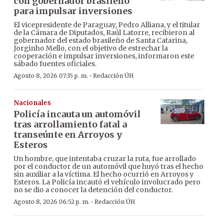
con gobernador brasileño
para impulsar inversiones
El vicepresidente de Paraguay, Pedro Alliana, y el titular
de la Cámara de Diputados, Raúl Latorre, recibieron al
gobernador del estado brasileño de Santa Catarina,
Jorginho Mello, con el objetivo de estrechar la
cooperación e impulsar inversiones, informaron este
sábado fuentes oficiales.
·
Agosto 8, 2026 07:35 p. m.
Redacción ÚH
Nacionales
Policía incauta un automóvil
tras arrollamiento fatal a
transeúnte en Arroyos y
Esteros
Un hombre, que intentaba cruzar la ruta, fue arrollado
por el conductor de un automóvil que huyó tras el hecho
sin auxiliar a la víctima. El hecho ocurrió en Arroyos y
Esteros. La Policía incautó el vehículo involucrado pero
no se dio a conocer la detención del conductor.
·
Agosto 8, 2026 06:52 p. m.
Redacción ÚH