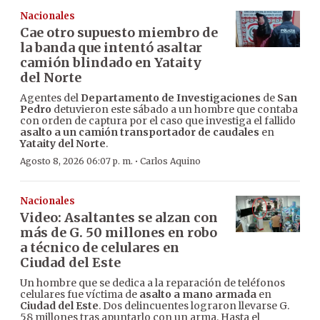
Nacionales
Cae otro supuesto miembro de
la banda que intentó asaltar
camión blindado en Yataity
del Norte
Agentes del
Departamento de Investigaciones
de
San
Pedro
detuvieron este sábado a un hombre que contaba
con orden de captura por el caso que investiga el fallido
asalto a un camión transportador de caudales
en
Yataity del Norte
.
·
Agosto 8, 2026 06:07 p. m.
Carlos Aquino
Nacionales
Video: Asaltantes se alzan con
más de G. 50 millones en robo
a técnico de celulares en
Ciudad del Este
Un hombre que se dedica a la reparación de teléfonos
celulares fue víctima de
asalto a mano armada
en
Ciudad del Este
. Dos delincuentes lograron llevarse G.
58 millones tras apuntarlo con un arma. Hasta el