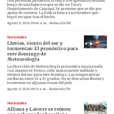
Dos personas perdieron la vida y tres quedaron heridas
luego de una balacera que se dio en Tava’i,
Departamento de Caazapá. Se presume que se dio por
ajuste de cuentas. La Policía busca a un hombre que
logró escapar tras el hecho.
·
Agosto 9, 2026 09:46 a. m.
Redacción ÚH
Nacionales
Lluvias, viento del sur y
tormentas: El pronóstico para
este domingo de
Meteorología
La Dirección de Meteorología pronostica una jornada
con amanecer fresco, cielo mayormente nublado y
vientos del sur para este domingo. Las temperaturas
oscilarán entre 11 a 25 grados. No se descartan lluvias y
tormentas en algunas zonas del país.
·
Agosto 9, 2026 08:52 a. m.
Redacción ÚH
Nacionales
Alliana y Latorre se reúnen