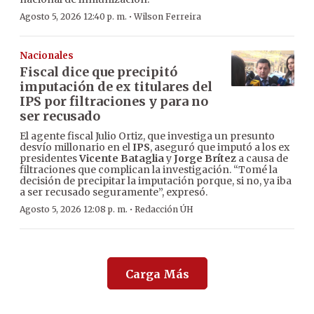
·
Agosto 5, 2026 12:40 p. m.
Wilson Ferreira
Nacionales
Fiscal dice que precipitó
imputación de ex titulares del
IPS por filtraciones y para no
ser recusado
El agente fiscal Julio Ortiz, que investiga un presunto
desvío millonario en el
IPS
, aseguró que imputó a los ex
presidentes
Vicente Bataglia
y
Jorge Brítez
a causa de
filtraciones que complican la investigación. “Tomé la
decisión de precipitar la imputación porque, si no, ya iba
a ser recusado seguramente”, expresó.
·
Agosto 5, 2026 12:08 p. m.
Redacción ÚH
Carga Más