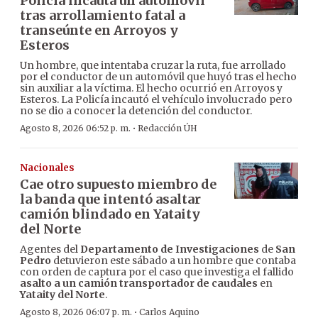
Policía incauta un automóvil
tras arrollamiento fatal a
transeúnte en Arroyos y
Esteros
Un hombre, que intentaba cruzar la ruta, fue arrollado
por el conductor de un automóvil que huyó tras el hecho
sin auxiliar a la víctima. El hecho ocurrió en Arroyos y
Esteros. La Policía incautó el vehículo involucrado pero
no se dio a conocer la detención del conductor.
·
Agosto 8, 2026 06:52 p. m.
Redacción ÚH
Nacionales
Cae otro supuesto miembro de
la banda que intentó asaltar
camión blindado en Yataity
del Norte
Agentes del
Departamento de Investigaciones
de
San
Pedro
detuvieron este sábado a un hombre que contaba
con orden de captura por el caso que investiga el fallido
asalto a un camión transportador de caudales
en
Yataity del Norte
.
·
Agosto 8, 2026 06:07 p. m.
Carlos Aquino