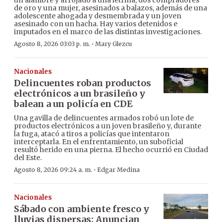
un alambre y arrojado a una letrina, dos compradores
de oro y una mujer, asesinados a balazos, además de una
adolescente ahogada y desmembrada y un joven
asesinado con un hacha. Hay varios detenidos e
imputados en el marco de las distintas investigaciones.
·
Agosto 8, 2026 03:03 p. m.
Mary Glezcu
Nacionales
Delincuentes roban productos
electrónicos a un brasileño y
balean a un policía en CDE
Una gavilla de delincuentes armados robó un lote de
productos electrónicos a un joven brasileño y, durante
la fuga, atacó a tiros a policías que intentaron
interceptarla. En el enfrentamiento, un suboficial
resultó herido en una pierna. El hecho ocurrió en Ciudad
del Este.
·
Agosto 8, 2026 09:24 a. m.
Edgar Medina
Nacionales
Sábado con ambiente fresco y
lluvias dispersas: Anuncian