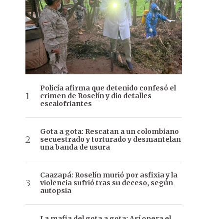
Policía afirma que detenido confesó el
crimen de Roselín y dio detalles
escalofriantes
Gota a gota: Rescatan a un colombiano
secuestrado y torturado y desmantelan
una banda de usura
Caazapá: Roselín murió por asfixia y la
violencia sufrió tras su deceso, según
autopsia
La mafia del gota a gota: Así opera el