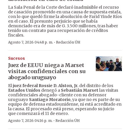
La Sala Penal de la Corte declaró inadmisible el recurso
de casación promovido en una causa de supuesta estafa,
con lo que quedó firme la absolución de Farid Yinde Ríos
en el caso. El presunto perjuicio que se había
denunciado era de más de G. 3.500 millones, tras haber
tenido un contrato para recuperación de créditos
fiscales.
·
Agosto 7, 2026 04:48 p. m.
Redacción ÚH
Sucesos
Juez de EEUU niega a Marset
visitas confidenciales con su
abogado uruguayo
El
juez federal Rossie D. Alston, Jr.
del distrito de los
Estados Unidos
denegó a
Sebastián Marset
las visitas
confidenciales abogado-cliente con su defensor
uruguayo
Santiago Moratorio
, ya que no es parte de su
equipo de defensa estadounidense, ni está acreditado en
la causa. El procesado está preso, esperando su juicio
que comenzará el 11 de enero.
·
Agosto 7, 2026 04:16 p. m.
Redacción ÚH