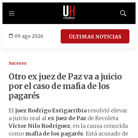
Menú
Mostrar
búsqued
09 ago 2026
ÚLTIMAS NOTICIAS
Sucesos
Otro ex juez de Paz va a juicio
por el caso de mafia de los
pagarés
El
juez Rodrigo Estigarribia
resolvió elevar
a juicio oral al
ex juez de Paz
de Recoleta
Víctor Nilo Rodríguez
, en la causa conocida
como
mafia de los pagarés
. Está acusado de