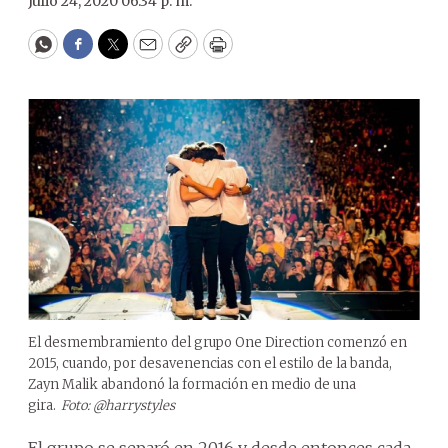
Julio 24, 2020 06:34 p. m.
WhatsApp
Facebook
Twitter
Email
Copy
Print
El desmembramiento del grupo One Direction comenzó en
2015, cuando, por desavenencias con el estilo de la banda,
Zayn Malik abandonó la formación en medio de una
gira.
Foto: @harrystyles
El grupo se separó en 2016 y desde entonces cada