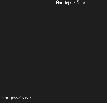
Ñandejara Ñe’ẽ
ÉFONO:
(0994) 715 715