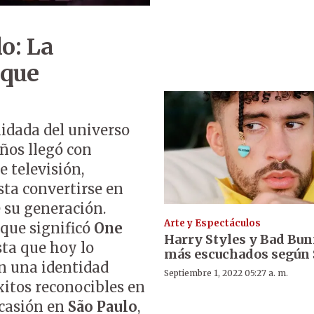
o: La
 que
lidada del universo
años llegó con
 televisión,
sta convertirse en
e su generación.
Arte y Espectáculos
 que significó
One
Harry Styles y Bad Bun
ta que hoy lo
más escuchados según 
on una identidad
Septiembre 1, 2022 05:27 a. m.
éxitos reconocibles en
ocasión en
São Paulo
,