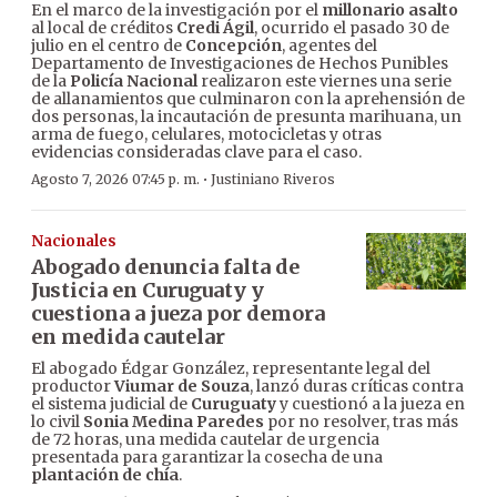
En el marco de la investigación por el
millonario asalto
al local de créditos
Credi Ágil
, ocurrido el pasado 30 de
julio en el centro de
Concepción
, agentes del
Departamento de Investigaciones de Hechos Punibles
de la
Policía Nacional
realizaron este viernes una serie
de allanamientos que culminaron con la aprehensión de
dos personas, la incautación de presunta marihuana, un
arma de fuego, celulares, motocicletas y otras
evidencias consideradas clave para el caso.
·
Agosto 7, 2026 07:45 p. m.
Justiniano Riveros
Nacionales
Abogado denuncia falta de
Justicia en Curuguaty y
cuestiona a jueza por demora
en medida cautelar
El abogado Édgar González, representante legal del
productor
Viumar de Souza
, lanzó duras críticas contra
el sistema judicial de
Curuguaty
y cuestionó a la jueza en
lo civil
Sonia Medina Paredes
por no resolver, tras más
de 72 horas, una medida cautelar de urgencia
presentada para garantizar la cosecha de una
plantación de chía
.