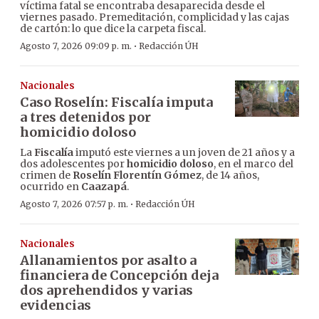
víctima fatal se encontraba desaparecida desde el
viernes pasado. Premeditación, complicidad y las cajas
de cartón: lo que dice la carpeta fiscal.
·
Agosto 7, 2026 09:09 p. m.
Redacción ÚH
Nacionales
Caso Roselín: Fiscalía imputa
a tres detenidos por
homicidio doloso
La
Fiscalía
imputó este viernes a un joven de 21 años y a
dos adolescentes por
homicidio doloso
, en el marco del
crimen de
Roselín Florentín Gómez
, de 14 años,
ocurrido en
Caazapá
.
·
Agosto 7, 2026 07:57 p. m.
Redacción ÚH
Nacionales
Allanamientos por asalto a
financiera de Concepción deja
dos aprehendidos y varias
evidencias