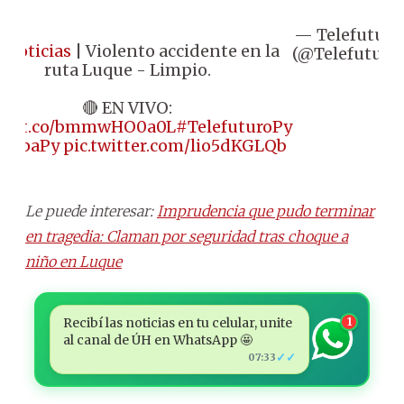
— Telefuturo
#Noticias
| Violento accidente en la
(@Telefuturo)
ruta Luque - Limpio.
🔴 EN VIVO:
s://t.co/bmmwHO0a0L
#TelefuturoPy
LupaPy
pic.twitter.com/lio5dKGLQb
Le puede interesar:
Imprudencia que pudo terminar
en tragedia: Claman por seguridad tras choque a
niño en Luque
Recibí las noticias en tu celular, unite
1
al canal de ÚH en WhatsApp 🤩
✓✓
07:33