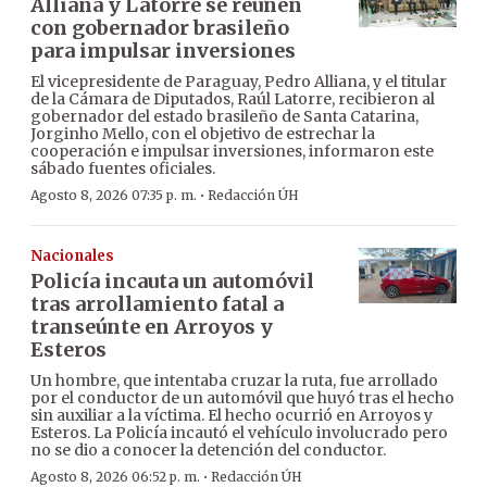
Alliana y Latorre se reúnen
con gobernador brasileño
para impulsar inversiones
El vicepresidente de Paraguay, Pedro Alliana, y el titular
de la Cámara de Diputados, Raúl Latorre, recibieron al
gobernador del estado brasileño de Santa Catarina,
Jorginho Mello, con el objetivo de estrechar la
cooperación e impulsar inversiones, informaron este
sábado fuentes oficiales.
·
Agosto 8, 2026 07:35 p. m.
Redacción ÚH
Nacionales
Policía incauta un automóvil
tras arrollamiento fatal a
transeúnte en Arroyos y
Esteros
Un hombre, que intentaba cruzar la ruta, fue arrollado
por el conductor de un automóvil que huyó tras el hecho
sin auxiliar a la víctima. El hecho ocurrió en Arroyos y
Esteros. La Policía incautó el vehículo involucrado pero
no se dio a conocer la detención del conductor.
·
Agosto 8, 2026 06:52 p. m.
Redacción ÚH