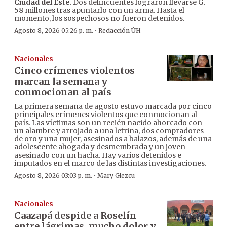
Ciudad del Este
. Dos delincuentes lograron llevarse G.
58 millones tras apuntarlo con un arma. Hasta el
momento, los sospechosos no fueron detenidos.
·
Agosto 8, 2026 05:26 p. m.
Redacción ÚH
Nacionales
Cinco crímenes violentos
marcan la semana y
conmocionan al país
La primera semana de agosto estuvo marcada por cinco
principales crímenes violentos que conmocionan al
país. Las víctimas son un recién nacido ahorcado con
un alambre y arrojado a una letrina, dos compradores
de oro y una mujer, asesinados a balazos, además de una
adolescente ahogada y desmembrada y un joven
asesinado con un hacha. Hay varios detenidos e
imputados en el marco de las distintas investigaciones.
·
Agosto 8, 2026 03:03 p. m.
Mary Glezcu
Nacionales
Caazapá despide a Roselín
entre lágrimas, mucho dolor y