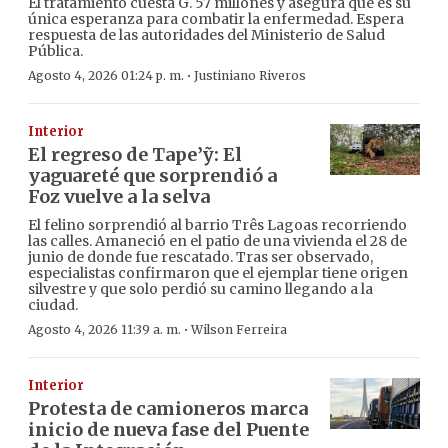
El tratamiento cuesta G. 57 millones y asegura que es su
única esperanza para combatir la enfermedad. Espera
respuesta de las autoridades del Ministerio de Salud
Pública.
·
Agosto 4, 2026 01:24 p. m.
Justiniano Riveros
Interior
El regreso de Tape’ỹ: El
yaguareté que sorprendió a
Foz vuelve a la selva
El felino sorprendió al barrio Três Lagoas recorriendo
las calles. Amaneció en el patio de una vivienda el 28 de
junio de donde fue rescatado. Tras ser observado,
especialistas confirmaron que el ejemplar tiene origen
silvestre y que solo perdió su camino llegando a la
ciudad.
·
Agosto 4, 2026 11:39 a. m.
Wilson Ferreira
Interior
Protesta de camioneros marca
inicio de nueva fase del Puente