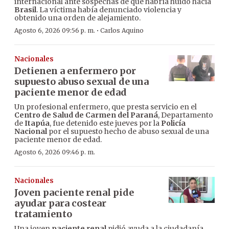
internacional ante sospechas de que habría huido hacia
Brasil
. La víctima había denunciado violencia y
obtenido una orden de alejamiento.
·
Agosto 6, 2026 09:56 p. m.
Carlos Aquino
Nacionales
Detienen a enfermero por
supuesto abuso sexual de una
paciente menor de edad
Un profesional enfermero, que presta servicio en el
Centro de Salud de Carmen del Paraná
, Departamento
de
Itapúa
, fue detenido este jueves por la
Policía
Nacional
por el supuesto hecho de abuso sexual de una
paciente menor de edad.
Agosto 6, 2026 09:46 p. m.
Nacionales
Joven paciente renal pide
ayudar para costear
tratamiento
Una joven
paciente renal
pidió ayuda a la ciudadanía