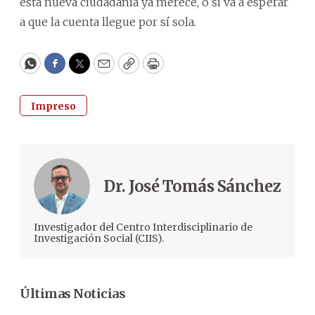
esta nueva ciudadanía ya merece, o si va a esperar
a que la cuenta llegue por sí sola.
WhatsApp
Facebook
Twitter
Email
Copy
Print
Impreso
Dr. José Tomás Sánchez
Investigador del Centro Interdisciplinario de
Investigación Social (CIIS).
Últimas Noticias