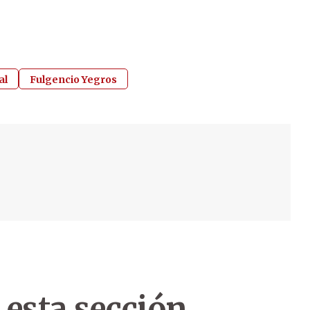
al
Fulgencio Yegros
 esta sección