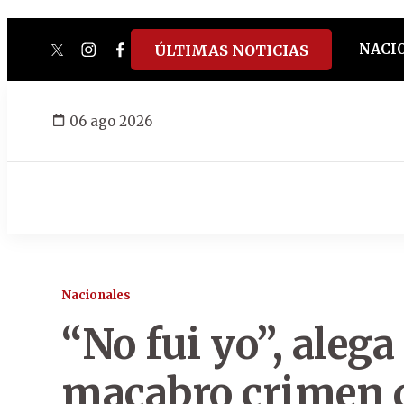
NACI
ÚLTIMAS NOTICIAS
twitter
instagram
facebook
tiktok
youtube
spotify
06 ago 2026
Nacionales
“No fui yo”, alega
macabro crimen d