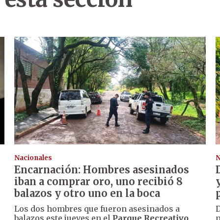
Nacionales
N
Encarnación: Hombres asesinados
iban a comprar oro, uno recibió 8
balazos y otro uno en la boca
Los dos hombres que fueron asesinados a
D
balazos este jueves en el
Parque Recreativo
p