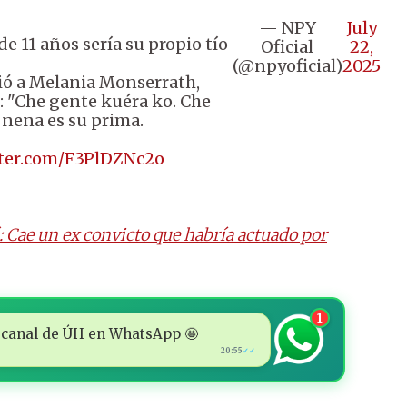
— NPY
July
e 11 años sería su propio tío
Oficial
22,
(@npyoficial)
2025
ció a Melania Monserrath,
 "Che gente kuéra ko. Che
 nena es su prima.
tter.com/F3PlDZNc2o
 Cae un ex convicto que habría actuado por
1
 al canal de ÚH en WhatsApp 🤩
20:55
✓✓