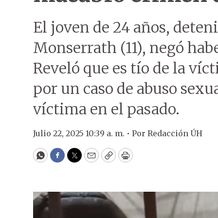
El joven de 24 años, deten
Monserrath (11), negó haber
Reveló que es tío de la víc
por un caso de abuso sexu
víctima en el pasado.
Julio 22, 2025 10:39 a. m. •
Por
Redacción ÚH
WhatsApp
Facebook
Twitter
Email
Copy
Print