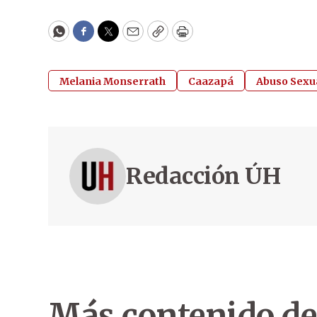
WhatsApp
Facebook
Twitter
Email
Copy
Print
Melania Monserrath
Caazapá
Abuso Sexu
Redacción ÚH
Más contenido de