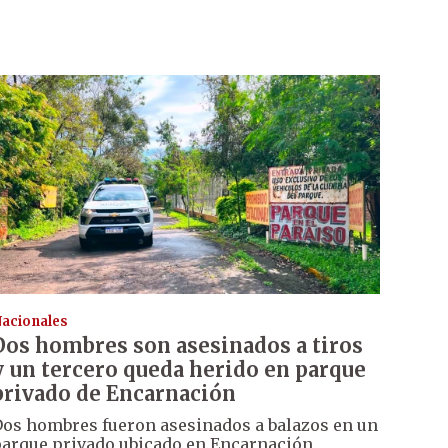
acionales
Dos hombres son asesinados a tiros
y un tercero queda herido en parque
privado de Encarnación
os hombres fueron asesinados a balazos en un
arque privado ubicado en Encarnación,