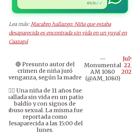
✓✓
05:31
Lea más:
Macabro hallazgo: Niña que estaba
desaparecida es encontrada sin vida en un yuyal en
Caazapá
—
July
🔴 Presunto autor del
Monumental
22,
crimen de niña juró
AM 1080
2025
venganza, según la madre
(@AM_1080)
👉🏼 Una niña de 11 años fue
hallada sin vida en un patio
baldío y con signos de
abuso sexual. La misma fue
reportada como
desaparecida a las 15:00 del
lunes.