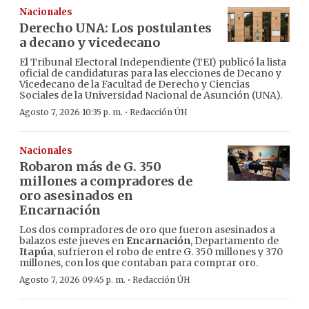
Nacionales
Derecho UNA: Los postulantes
a decano y vicedecano
El Tribunal Electoral Independiente (TEI) publicó la lista
oficial de candidaturas para las elecciones de Decano y
Vicedecano de la Facultad de Derecho y Ciencias
Sociales de la Universidad Nacional de Asunción (UNA).
·
Agosto 7, 2026 10:35 p. m.
Redacción ÚH
Nacionales
Robaron más de G. 350
millones a compradores de
oro asesinados en
Encarnación
Los dos compradores de oro que fueron asesinados a
balazos este jueves en
Encarnación
, Departamento de
Itapúa
, sufrieron el robo de entre G. 350 millones y 370
millones, con los que contaban para comprar oro.
·
Agosto 7, 2026 09:45 p. m.
Redacción ÚH