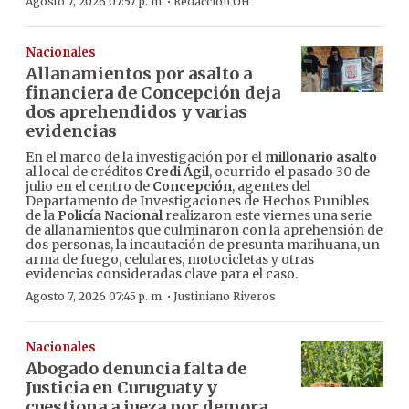
·
Agosto 7, 2026 07:57 p. m.
Redacción ÚH
Nacionales
Allanamientos por asalto a
financiera de Concepción deja
dos aprehendidos y varias
evidencias
En el marco de la investigación por el
millonario asalto
al local de créditos
Credi Ágil
, ocurrido el pasado 30 de
julio en el centro de
Concepción
, agentes del
Departamento de Investigaciones de Hechos Punibles
de la
Policía Nacional
realizaron este viernes una serie
de allanamientos que culminaron con la aprehensión de
dos personas, la incautación de presunta marihuana, un
arma de fuego, celulares, motocicletas y otras
evidencias consideradas clave para el caso.
·
Agosto 7, 2026 07:45 p. m.
Justiniano Riveros
Nacionales
Abogado denuncia falta de
Justicia en Curuguaty y
cuestiona a jueza por demora