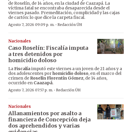
de Roselín, de 14 años, en la ciudad de Caazapá. La
víctima fatal se encontraba desaparecida desde el
viernes pasado. Premeditación, complicidad y las cajas
de cartón: lo que dice la carpeta fiscal.
·
Agosto 7, 2026 09:09 p. m.
Redacción ÚH
Nacionales
Caso Roselín: Fiscalía imputa
a tres detenidos por
homicidio doloso
La
Fiscalía
imputó este viernes a un joven de 21 años y a
dos adolescentes por
homicidio doloso
, en el marco del
crimen de
Roselín Florentín Gómez
, de 14 años,
ocurrido en
Caazapá
.
·
Agosto 7, 2026 07:57 p. m.
Redacción ÚH
Nacionales
Allanamientos por asalto a
financiera de Concepción deja
dos aprehendidos y varias
evidencias