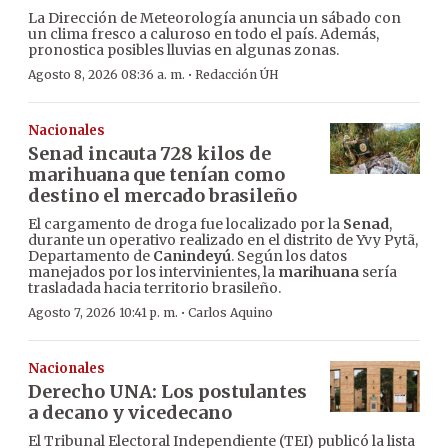
La Dirección de Meteorología anuncia un sábado con
un clima fresco a caluroso en todo el país. Además,
pronostica posibles lluvias en algunas zonas.
·
Agosto 8, 2026 08:36 a. m.
Redacción ÚH
Nacionales
Senad incauta 728 kilos de
marihuana que tenían como
destino el mercado brasileño
El cargamento de droga fue localizado por la
Senad
,
durante un operativo realizado en el distrito de Yvy Pytã,
Departamento de
Canindeyú
. Según los datos
manejados por los intervinientes, la
marihuana
sería
trasladada hacia territorio brasileño.
·
Agosto 7, 2026 10:41 p. m.
Carlos Aquino
Nacionales
Derecho UNA: Los postulantes
a decano y vicedecano
El Tribunal Electoral Independiente (TEI) publicó la lista