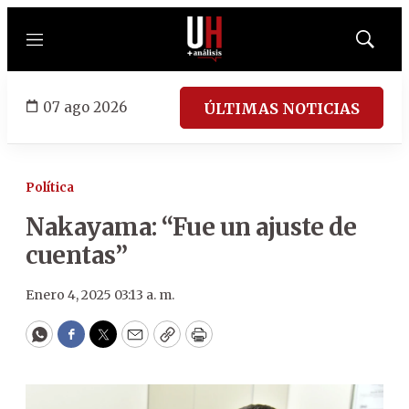
Menú
Mostrar
búsqued
07 ago 2026
ÚLTIMAS NOTICIAS
Política
Nakayama: “Fue un ajuste de
cuentas”
Enero 4, 2025 03:13 a. m.
WhatsApp
Facebook
Twitter
Email
Copy
Print